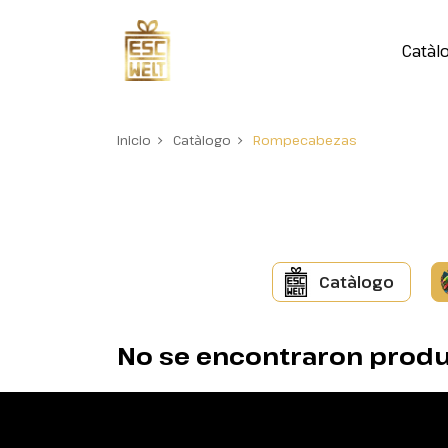
Catàl
Inicio
Catàlogo
Rompecabezas
Catàlogo
No se encontraron produ