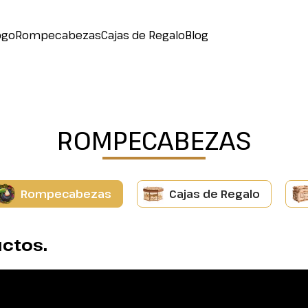
ogo
Rompecabezas
Cajas de Regalo
Blog
ROMPECABEZAS
Rompecabezas
Cajas de Regalo
ctos.