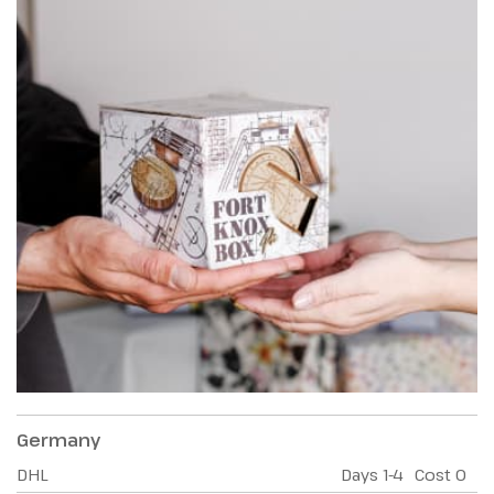
Germany
DHL
Days
1-4
Cost
0