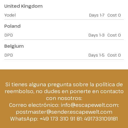
United Kingdom
Yodel
Days
1-7
Cost
0
Poland
DPD
Days
1-3
Cost
0
Belgium
DPD
Days
1-5
Cost
0
Si tienes alguna pregunta sobre la política de
reembolso, no dudes en ponerte en contacto
con nosotros:
Correo electrónico:
info@escapewelt.com
:
postmaster@sender.escapewelt.com
WhatsApp: +49 173 310 91 81:
491733109181